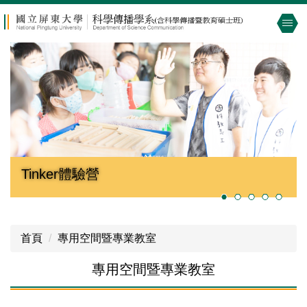
跳
到
主
要
內
容
區
Tinker體驗營
積起你的愛
科學遊戲設計 課程成果展__
首頁
專用空間暨專業教室
專用空間暨專業教室