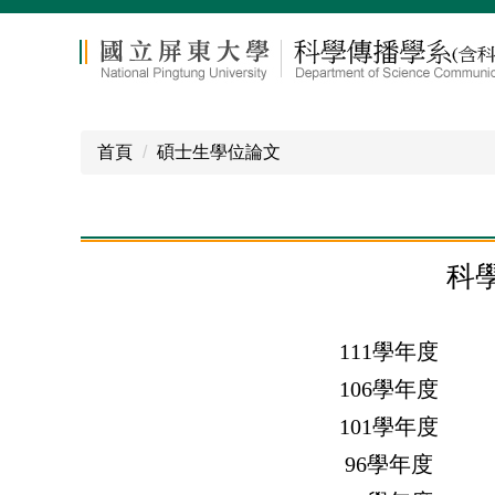
跳
到
主
要
內
容
首頁
碩士生學位論文
區
科
111學年度
106學年度
101學年度
96學年度